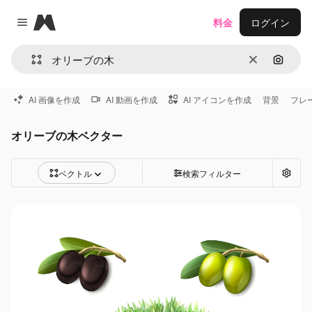
Magnific
料金
ログイン
Close menu
消去
画像で
AI 画像を作成
AI 動画を作成
AI アイコンを作成
背景
フレ
オリーブの木ベクター
ベクトル
検索フィルター