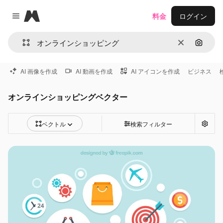
Magnific
料金
ログイン
Close menu
消去
画像で
AI 画像を作成
AI 動画を作成
AI アイコンを作成
ビジネス
オンラインショッピングベクター
ベクトル
検索フィルター