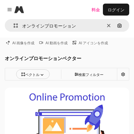
Magnific
料金
ログイン
Close menu
消去
画像で
AI 画像を作成
AI 動画を作成
AI アイコンを作成
オンラインプロモーションベクター
ベクトル
検索フィルター