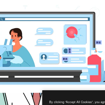
製品
はじめに
ティブ制作を導くためのプラ
Spaces
Academy
クリエイター、企業、代理
AI アシスタント
ドキュメント
含む100万人以上が利用して
AI 画像生成ツール
サポート
AI 動画生成ツール
利用規約
AI 音声合成ツール
プライバシーポリ
シー
ストックコンテン
ツ
オリジナル
新規
Claude/ChatGPT
クッキーポリシー
新
規
向けMCP
トラストセンター
エージェント
アフィリエイト
新規
API
法人向け
モバイルアプリ
すべてのMagnificツ
ール
2026
Freepik Company S.L.U.
無断複写・転載を禁じます
.
By clicking “Accept All Cookies”, you agr