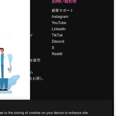
運営
お問い合わせ
料金
顧客サポート
会社概要
Instagram
Reviews
YouTube
採用情報
LinkedIn
検索トレンド
TikTok
ブログ
Discord
イベント
X
Slidesgo
Reddit
コンテンツを販売
する
プレスルーム
magnific.aiをお探し
ですか？
ee to the storing of cookies on your device to enhance site