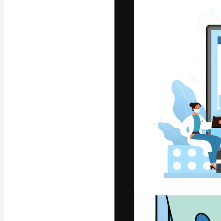
フォント
最高のクリエイ
ットフォーム。
店、スタジオを
います。
日本語
Copyright © 2010-