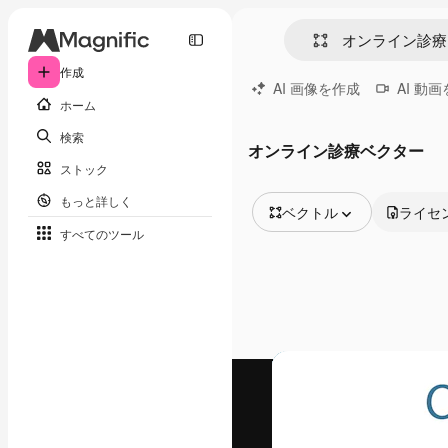
作成
AI 画像を作成
AI 動
ホーム
検索
オンライン診療ベクター
ストック
もっと詳しく
ベクトル
ライセ
すべてのツール
全ての画像
ベクトル
イラスト
写真
PSD
テンプレート
モックアップ
動画
映像素材
モーショングラフィックス
動画テンプレート
アイコン
3D モデル