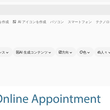
画を作成
AI アイコンを作成
パソコン
スマートフォン
テクノロ
ンス
AI 生成コンテンツ
方向
色
人々