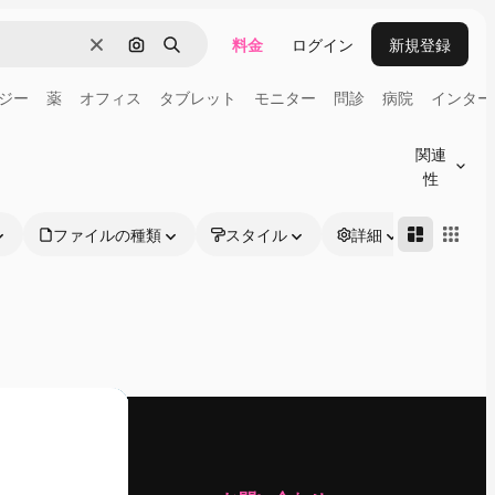
料金
ログイン
新規登録
消去
画像で検索
検索
ジー
薬
オフィス
タブレット
モニター
問診
病院
インター
関連
性
ファイルの種類
スタイル
詳細