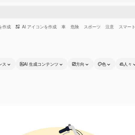
画を作成
AI アイコンを作成
車
危険
スポーツ
注意
スマー
ンス
AI 生成コンテンツ
方向
色
人々