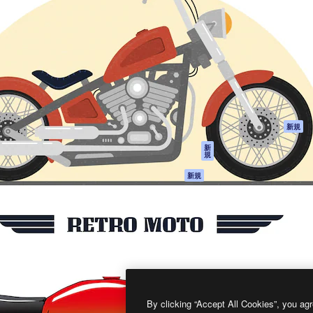
製品
はじめに
ティブ制作を導くためのプラ
Spaces
Academy
クリエイター、企業、代理
AI アシスタント
ドキュメント
含む100万人以上が利用して
AI 画像生成ツール
サポート
AI 動画生成ツール
利用規約
AI 音声合成ツール
プライバシーポリ
シー
ストックコンテン
ツ
オリジナル
新規
Claude/ChatGPT
クッキーポリシー
新
規
向けMCP
トラストセンター
エージェント
アフィリエイト
新規
API
法人向け
モバイルアプリ
すべてのMagnificツ
ール
2026
Freepik Company S.L.U.
無断複写・転載を禁じます
.
By clicking “Accept All Cookies”, you agr