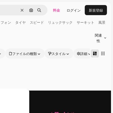
料金
ログイン
新規登録
消去
画像で検索
検索
トフォン
タイヤ
スピード
リュックサック
サーキット
風景
関連
性
ファイルの種類
スタイル
詳細