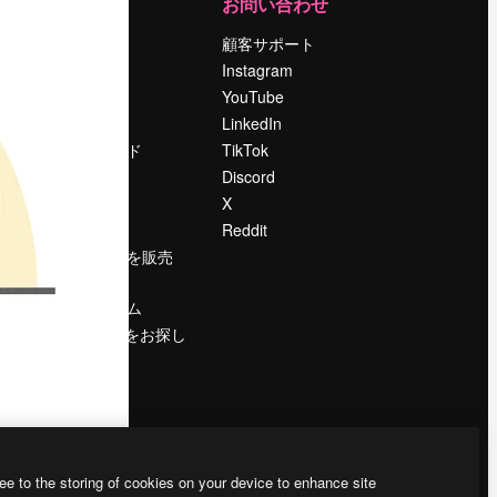
運営
お問い合わせ
料金
顧客サポート
会社概要
Instagram
Reviews
YouTube
採用情報
LinkedIn
検索トレンド
TikTok
ブログ
Discord
イベント
X
Slidesgo
Reddit
コンテンツを販売
する
プレスルーム
magnific.aiをお探し
ですか？
ee to the storing of cookies on your device to enhance site