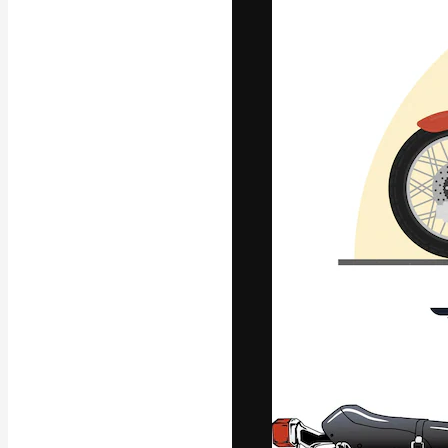
フォント
最高のクリエイ
ットフォーム。
店、スタジオを
います。
日本語
Copyright © 2010-