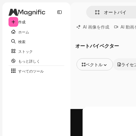
作成
AI 画像を作成
AI 動
ホーム
検索
オートバイベクター
ストック
もっと詳しく
ベクトル
ライセ
すべてのツール
全ての画像
ベクトル
イラスト
写真
PSD
テンプレート
モックアップ
動画
映像素材
モーショングラフィックス
動画テンプレート
アイコン
3D モデル