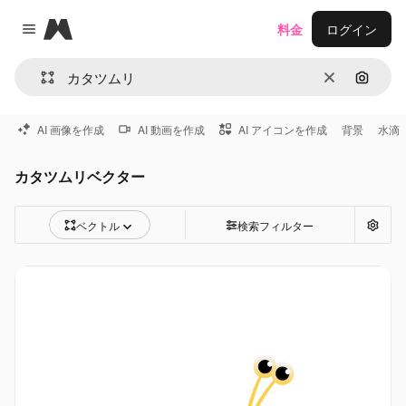
Magnific
料金
ログイン
Close menu
消去
画像で
AI 画像を作成
AI 動画を作成
AI アイコンを作成
背景
水滴
カタツムリベクター
ベクトル
検索フィルター