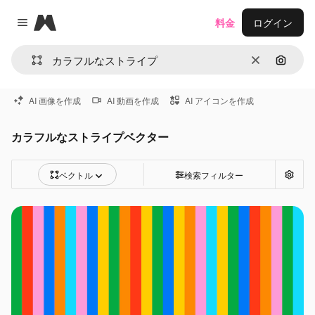
Magnific
料金
ログイン
Close menu
消去
画像で
AI 画像を作成
AI 動画を作成
AI アイコンを作成
カラフルなストライプベクター
ベクトル
検索フィルター