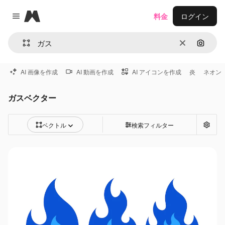
Magnific
料金
ログイン
Close menu
消去
画像で
AI 画像を作成
AI 動画を作成
AI アイコンを作成
炎
ネオン
ガスベクター
ベクトル
検索フィルター