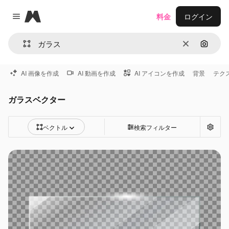
Magnific
料金
ログイン
Close menu
消去
画像で
AI 画像を作成
AI 動画を作成
AI アイコンを作成
背景
テク
ガラスベクター
ベクトル
検索フィルター