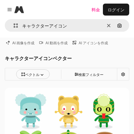
Magnific
料金
ログイン
Close menu
消去
画像で
AI 画像を作成
AI 動画を作成
AI アイコンを作成
キャラクターアイコンベクター
ベクトル
検索フィルター