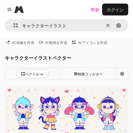
Magnific
料金
ログイン
Close menu
消去
画像で
AI 画像を作成
AI 動画を作成
AI アイコンを作成
キャラクターイラストベクター
ベクトル
検索フィルター