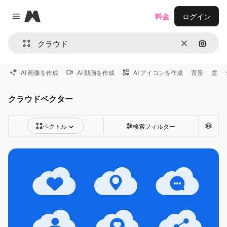
Magnific
料金
ログイン
Close menu
消去
画像で
AI 画像を作成
AI 動画を作成
AI アイコンを作成
背景
雲
クラウドベクター
ベクトル
検索フィルター