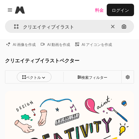
Magnific
料金
ログイン
Close menu
消去
画像で
AI 画像を作成
AI 動画を作成
AI アイコンを作成
クリエイティブイラストベクター
ベクトル
検索フィルター