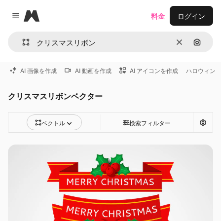
Magnific
料金
ログイン
Close menu
消去
画像で
AI 画像を作成
AI 動画を作成
AI アイコンを作成
ハロウィン
クリスマスリボンベクター
ベクトル
検索フィルター