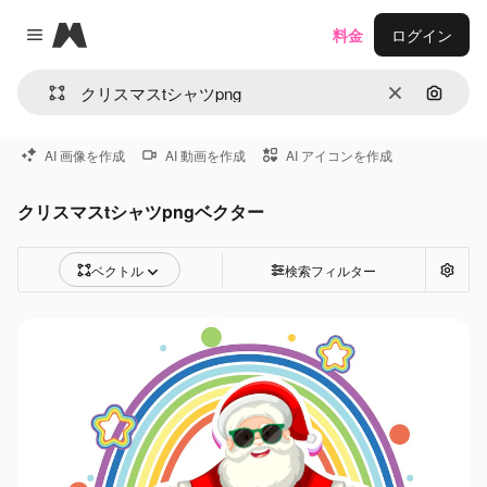
Magnific
料金
ログイン
Close menu
消去
画像で
AI 画像を作成
AI 動画を作成
AI アイコンを作成
クリスマスtシャツpngベクター
ベクトル
検索フィルター