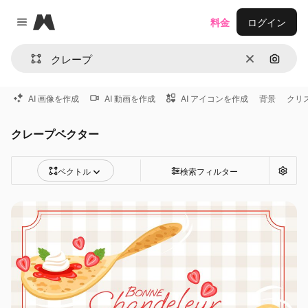
Magnific
料金
ログイン
Close menu
消去
画像で
AI 画像を作成
AI 動画を作成
AI アイコンを作成
背景
クリ
クレープベクター
ベクトル
検索フィルター