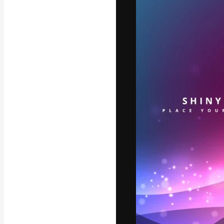
フォント
最高のクリエイ
ットフォーム。
店、スタジオを
います。
日本語
Copyright © 2010-