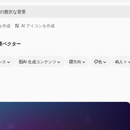
画を作成
AI アイコンを作成
景ベクター
ンス
AI 生成コンテンツ
方向
色
人々