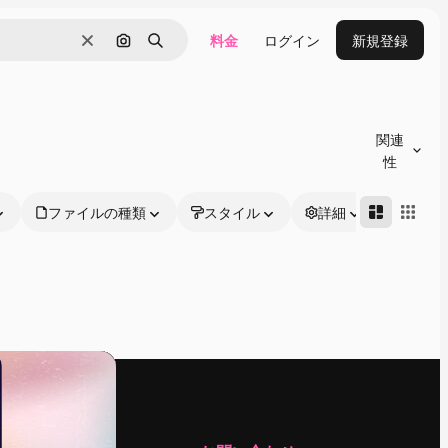
料金
ログイン
新規登録
消去
画像で検索
検索
関連
性
ファイルの種類
スタイル
詳細