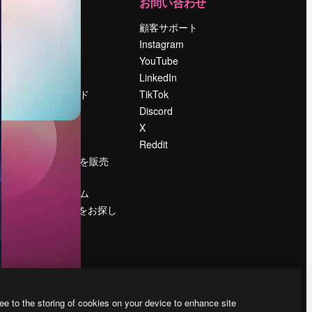
運営
お問い合わせ
料金
顧客サポート
会社概要
Instagram
Reviews
YouTube
採用情報
LinkedIn
検索トレンド
TikTok
ブログ
Discord
イベント
X
Slidesgo
Reddit
コンテンツを販売
する
プレスルーム
magnific.aiをお探し
ですか？
ee to the storing of cookies on your device to enhance site