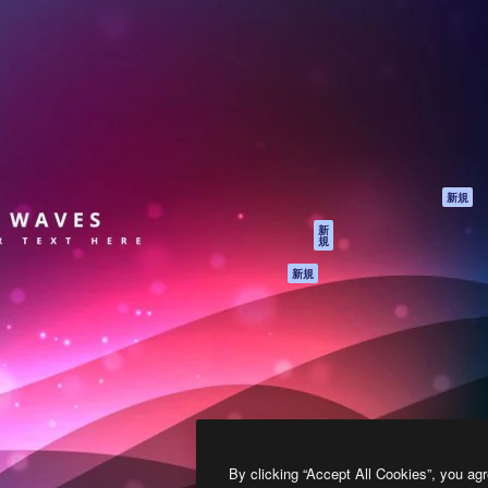
製品
はじめに
ティブ制作を導くためのプラ
Spaces
Academy
クリエイター、企業、代理
AI アシスタント
ドキュメント
含む100万人以上が利用して
AI 画像生成ツール
サポート
AI 動画生成ツール
利用規約
AI 音声合成ツール
プライバシーポリ
シー
ストックコンテン
ツ
オリジナル
新規
Claude/ChatGPT
クッキーポリシー
新
規
向けMCP
トラストセンター
エージェント
アフィリエイト
新規
API
法人向け
モバイルアプリ
すべてのMagnificツ
ール
2026
Freepik Company S.L.U.
無断複写・転載を禁じます
.
By clicking “Accept All Cookies”, you agr