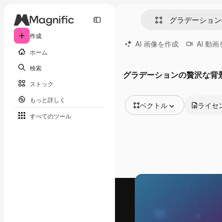
作成
AI 画像を作成
AI 動
ホーム
検索
グラデーションの贅沢な背
ストック
もっと詳しく
ベクトル
ライセ
すべてのツール
全ての画像
ベクトル
イラスト
写真
PSD
テンプレート
モックアップ
動画
映像素材
モーショングラフィックス
動画テンプレート
アイコン
3D モデル