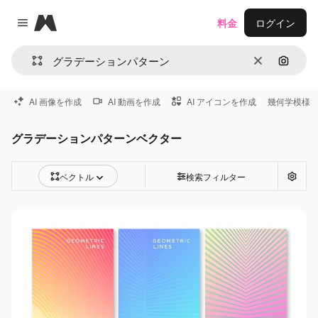
Magnific
料金
ログイン
Close menu
消去
画像で
AI 画像を作成
AI 動画を作成
AI アイコンを作成
幾何学模様
グラデーションパターンベクター
ベクトル
検索フィルター