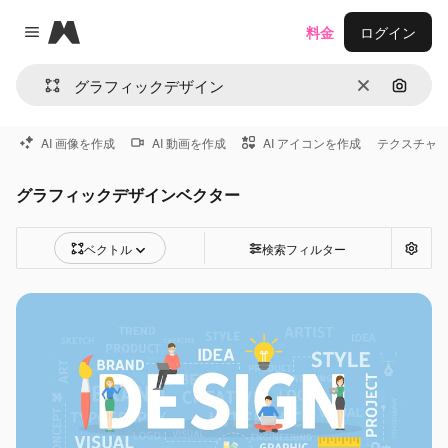
Magnific
料金
ログイン
Close menu
消去
画像で
AI 画像を作成
AI 動画を作成
AI アイコンを作成
テクスチャ
グラフィックデザインベクター
ベクトル
検索フィルター