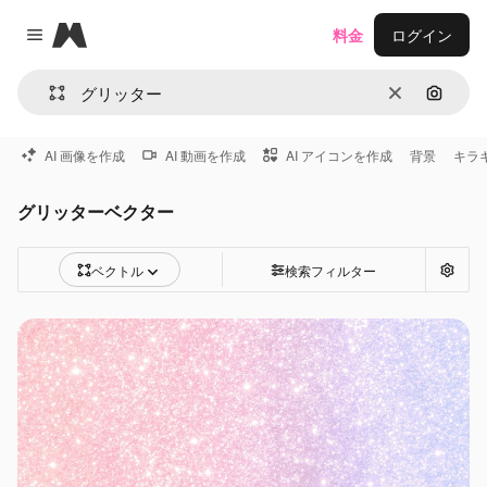
Magnific
料金
ログイン
Close menu
消去
画像で
AI 画像を作成
AI 動画を作成
AI アイコンを作成
背景
キラ
グリッターベクター
ベクトル
検索フィルター