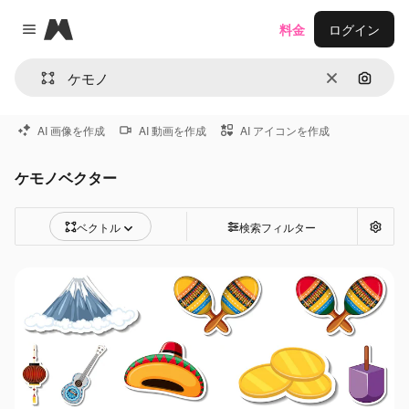
Magnific
料金
ログイン
Close menu
消去
画像で
AI 画像を作成
AI 動画を作成
AI アイコンを作成
ケモノベクター
ベクトル
検索フィルター