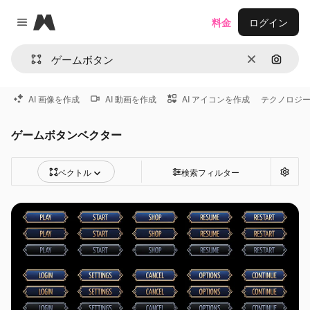
Magnific
料金
ログイン
Close menu
消去
画像で
AI 画像を作成
AI 動画を作成
AI アイコンを作成
テクノロジ
ゲームボタンベクター
ベクトル
検索フィルター