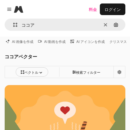
Magnific
料金
ログイン
Close menu
消去
画像で
AI 画像を作成
AI 動画を作成
AI アイコンを作成
クリスマス
ココアベクター
ベクトル
検索フィルター