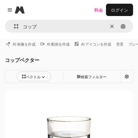
Magnific
料金
ログイン
Close menu
消去
画像で
AI 画像を作成
AI 動画を作成
AI アイコンを作成
背景
フレ
コップベクター
ベクトル
検索フィルター