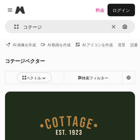
Magnific
料金
ログイン
Close menu
消去
画像で
AI 画像を作成
AI 動画を作成
AI アイコンを作成
背景
読書
コテージベクター
ベクトル
検索フィルター