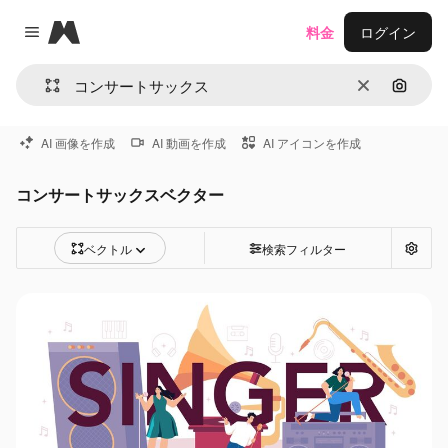
Magnific
料金
ログイン
Close menu
消去
画像で
AI 画像を作成
AI 動画を作成
AI アイコンを作成
コンサートサックスベクター
ベクトル
検索フィルター