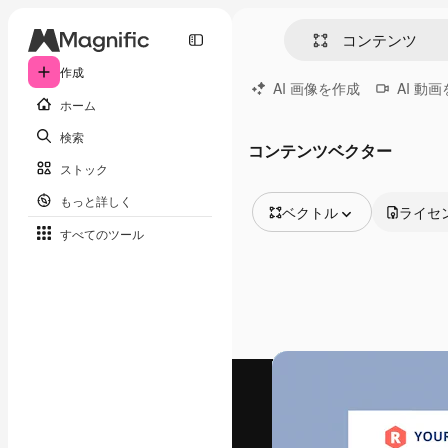
作成
AI 画像を作成
AI 動
ホーム
検索
コンテンツベクター
ストック
もっと詳しく
ベクトル
ライセ
すべてのツール
全ての画像
ベクトル
イラスト
写真
PSD
テンプレート
モックアップ
動画
映像素材
モーショングラフィックス
動画テンプレート
アイコン
3D モデル