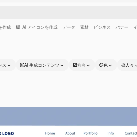
画を作成
AI アイコンを作成
データ
素材
ビジネス
バナー
ンス
AI 生成コンテンツ
方向
色
人々