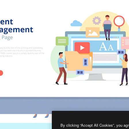
製品
はじめに
ティブ制作を導くためのプラ
Spaces
Academy
クリエイター、企業、代理
AI アシスタント
ドキュメント
含む100万人以上が利用して
AI 画像生成ツール
サポート
AI 動画生成ツール
利用規約
AI 音声合成ツール
プライバシーポリ
シー
ストックコンテン
ツ
オリジナル
新規
Claude/ChatGPT
クッキーポリシー
新
規
向けMCP
トラストセンター
エージェント
アフィリエイト
新規
API
法人向け
モバイルアプリ
すべてのMagnificツ
ール
2026
Freepik Company S.L.U.
無断複写・転載を禁じます
.
By clicking “Accept All Cookies”, you agr