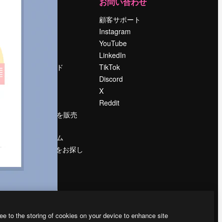
運営
お問い合わせ
料金
顧客サポート
会社概要
Instagram
Reviews
YouTube
採用情報
LinkedIn
検索トレンド
TikTok
ブログ
Discord
イベント
X
Slidesgo
Reddit
コンテンツを販売
する
プレスルーム
magnific.aiをお探し
ですか？
ee to the storing of cookies on your device to enhance site