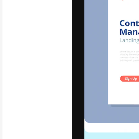
フォント
最高のクリエイ
ットフォーム。
店、スタジオを
います。
日本語
Copyright © 2010-