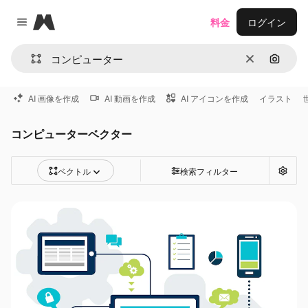
Magnific
料金
ログイン
Close menu
消去
画像で
AI 画像を作成
AI 動画を作成
AI アイコンを作成
イラスト
コンピューターベクター
ベクトル
検索フィルター