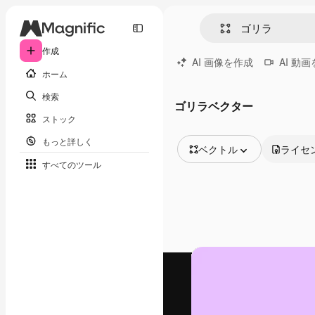
作成
AI 画像を作成
AI 動
ホーム
検索
ゴリラベクター
ストック
もっと詳しく
ベクトル
ライセ
すべてのツール
全ての画像
ベクトル
イラスト
写真
PSD
テンプレート
モックアップ
動画
映像素材
モーショングラフィックス
動画テンプレート
アイコン
3D モデル