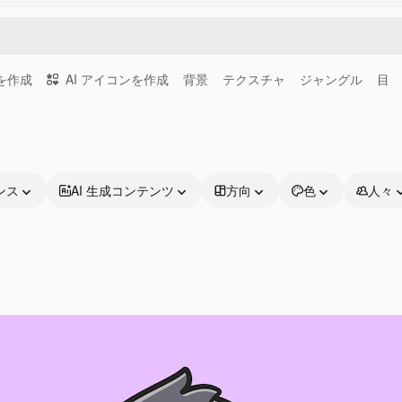
画を作成
AI アイコンを作成
背景
テクスチャ
ジャングル
目
ンス
AI 生成コンテンツ
方向
色
人々