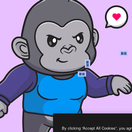
製品
はじめに
ティブ制作を導くためのプラ
Spaces
Academy
クリエイター、企業、代理
AI アシスタント
ドキュメント
含む100万人以上が利用して
AI 画像生成ツール
サポート
AI 動画生成ツール
利用規約
AI 音声合成ツール
プライバシーポリ
シー
ストックコンテン
ツ
オリジナル
新規
Claude/ChatGPT
クッキーポリシー
新
規
向けMCP
トラストセンター
エージェント
アフィリエイト
新規
API
法人向け
モバイルアプリ
すべてのMagnificツ
ール
2026
Freepik Company S.L.U.
無断複写・転載を禁じます
.
By clicking “Accept All Cookies”, you agr