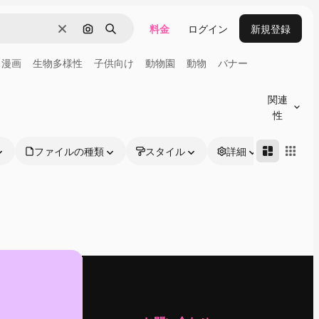
料金
ログイン
新規登録
消去
画像で検索
検索
漫画
生物多様性
子供向け
動物園
動物
バナー
関連
性
ファイルの種類
スタイル
詳細