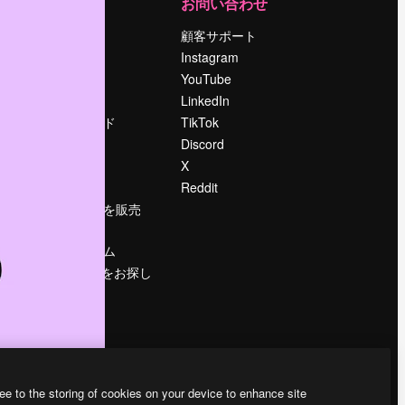
運営
お問い合わせ
料金
顧客サポート
会社概要
Instagram
Reviews
YouTube
採用情報
LinkedIn
検索トレンド
TikTok
ブログ
Discord
イベント
X
Slidesgo
Reddit
コンテンツを販売
する
プレスルーム
magnific.aiをお探し
ですか？
ee to the storing of cookies on your device to enhance site