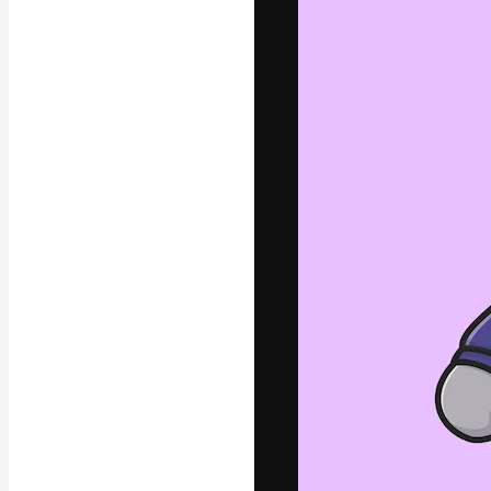
フォント
最高のクリエイ
ットフォーム。
店、スタジオを
います。
日本語
Copyright © 2010-