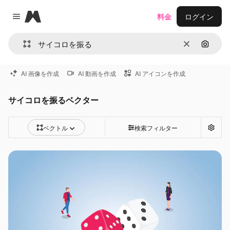
Magnific
料金
ログイン
Close menu
消去
画像で
AI 画像を作成
AI 動画を作成
AI アイコンを作成
サイコロを振るベクター
ベクトル
検索フィルター