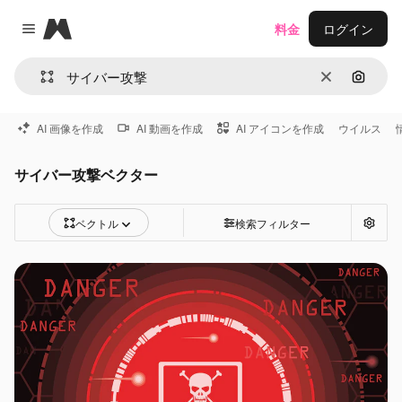
Magnific
料金
ログイン
Close menu
消去
画像で
AI 画像を作成
AI 動画を作成
AI アイコンを作成
ウイルス
サイバー攻撃ベクター
ベクトル
検索フィルター