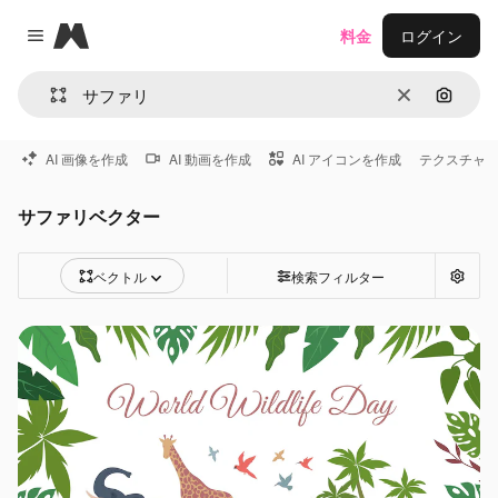
Magnific
料金
ログイン
Close menu
消去
画像で
AI 画像を作成
AI 動画を作成
AI アイコンを作成
テクスチャ
サファリベクター
ベクトル
検索フィルター