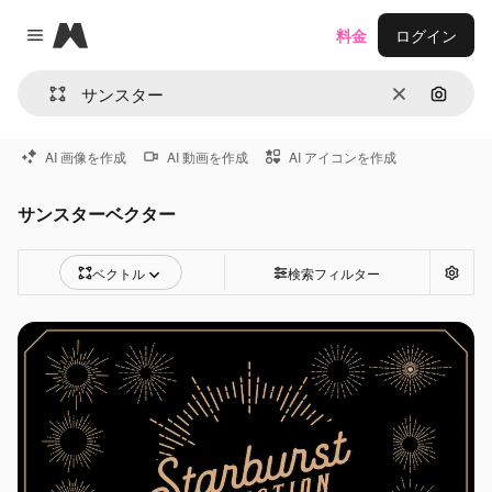
Magnific
料金
ログイン
Close menu
消去
画像で
AI 画像を作成
AI 動画を作成
AI アイコンを作成
サンスターベクター
ベクトル
検索フィルター