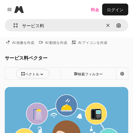
Magnific
料金
ログイン
Close menu
消去
画像で
AI 画像を作成
AI 動画を作成
AI アイコンを作成
サービス料ベクター
ベクトル
検索フィルター