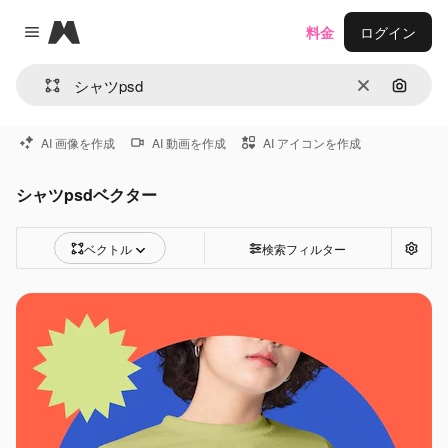
Magnific
料金
ログイン
Close menu
消去
画像で
AI 画像を作成
AI 動画を作成
AI アイコンを作成
シャツpsdベクター
ベクトル
検索フィルター