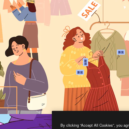
製品
はじめに
ティブ制作を導くためのプラ
Spaces
Academy
クリエイター、企業、代理
AI アシスタント
ドキュメント
含む100万人以上が利用して
AI 画像生成ツール
サポート
AI 動画生成ツール
利用規約
AI 音声合成ツール
プライバシーポリ
シー
ストックコンテン
ツ
オリジナル
新規
Claude/ChatGPT
クッキーポリシー
新
規
向けMCP
トラストセンター
エージェント
アフィリエイト
新規
API
法人向け
モバイルアプリ
すべてのMagnificツ
ール
2026
Freepik Company S.L.U.
無断複写・転載を禁じます
.
By clicking “Accept All Cookies”, you agr