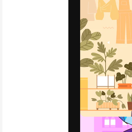
フォント
最高のクリエイ
ットフォーム。
店、スタジオを
います。
日本語
Copyright © 2010-