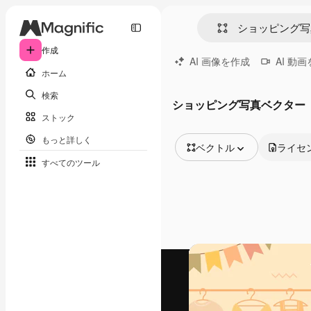
作成
AI 画像を作成
AI 動
ホーム
検索
ショッピング写真ベクター
ストック
もっと詳しく
ベクトル
ライセ
すべてのツール
全ての画像
ベクトル
イラスト
写真
PSD
テンプレート
モックアップ
動画
映像素材
モーショングラフィックス
動画テンプレート
アイコン
3D モデル