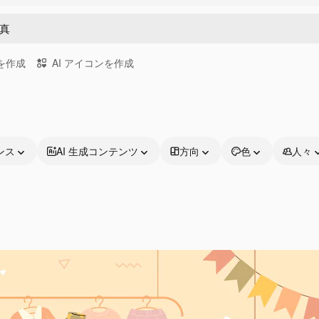
画を作成
AI アイコンを作成
ンス
AI 生成コンテンツ
方向
色
人々