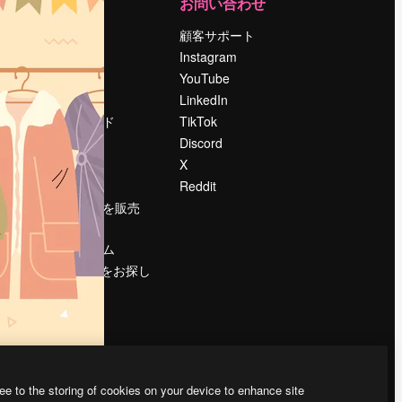
運営
お問い合わせ
料金
顧客サポート
会社概要
Instagram
Reviews
YouTube
採用情報
LinkedIn
検索トレンド
TikTok
ブログ
Discord
イベント
X
Slidesgo
Reddit
コンテンツを販売
する
プレスルーム
magnific.aiをお探し
ですか？
ee to the storing of cookies on your device to enhance site