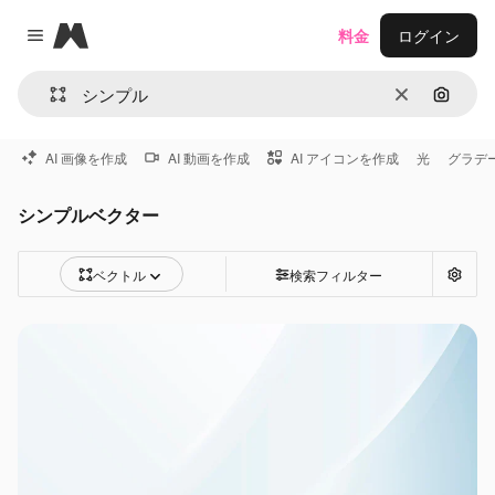
Magnific
料金
ログイン
Close menu
消去
画像で
AI 画像を作成
AI 動画を作成
AI アイコンを作成
光
グラデ
シンプルベクター
ベクトル
検索フィルター