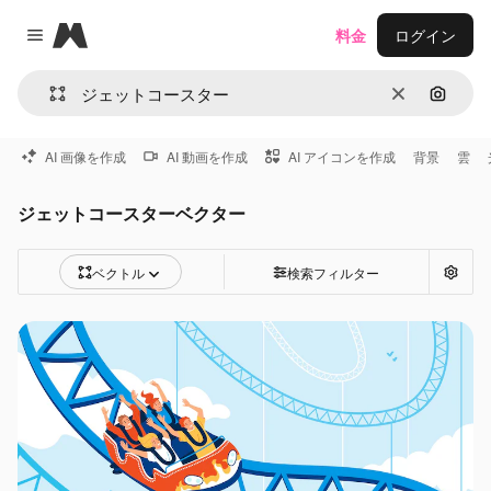
Magnific
料金
ログイン
Close menu
消去
画像で
AI 画像を作成
AI 動画を作成
AI アイコンを作成
背景
雲
ジェットコースターベクター
ベクトル
検索フィルター