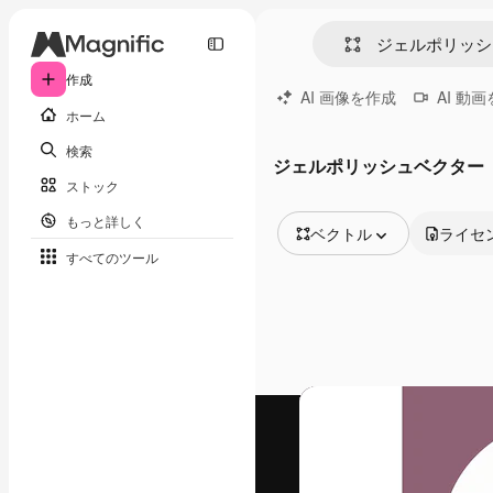
作成
AI 画像を作成
AI 動
ホーム
検索
ジェルポリッシュベクター
ストック
もっと詳しく
ベクトル
ライセ
すべてのツール
全ての画像
ベクトル
イラスト
写真
PSD
テンプレート
モックアップ
動画
映像素材
モーショングラフィックス
動画テンプレート
アイコン
3D モデル