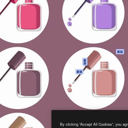
製品
はじめに
ティブ制作を導くためのプラ
Spaces
Academy
クリエイター、企業、代理
AI アシスタント
ドキュメント
含む100万人以上が利用して
AI 画像生成ツール
サポート
AI 動画生成ツール
利用規約
AI 音声合成ツール
プライバシーポリ
シー
ストックコンテン
ツ
オリジナル
新規
Claude/ChatGPT
クッキーポリシー
新
規
向けMCP
トラストセンター
エージェント
アフィリエイト
新規
API
法人向け
モバイルアプリ
すべてのMagnificツ
ール
2026
Freepik Company S.L.U.
無断複写・転載を禁じます
.
By clicking “Accept All Cookies”, you agr