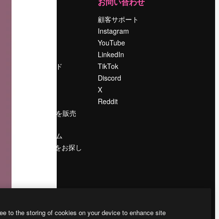
運営
お問い合わせ
料金
顧客サポート
会社概要
Instagram
Reviews
YouTube
採用情報
LinkedIn
検索トレンド
TikTok
ブログ
Discord
イベント
X
Slidesgo
Reddit
コンテンツを販売
する
プレスルーム
magnific.aiをお探し
ですか？
ee to the storing of cookies on your device to enhance site