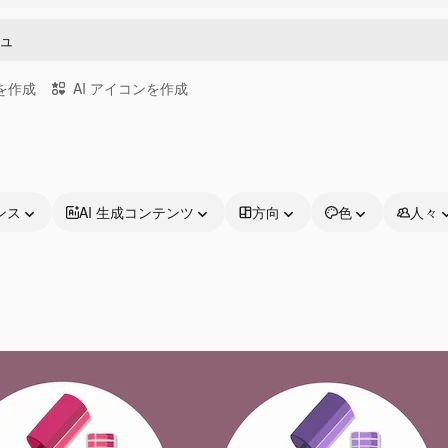
画を作成
AI アイコンを作成
ンス
AI 生成コンテンツ
方向
色
人々