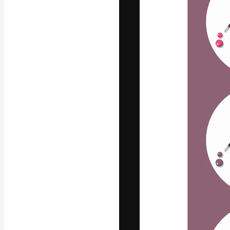
フォント
最高のクリエイ
ットフォーム。
店、スタジオを
います。
日本語
Copyright © 2010-