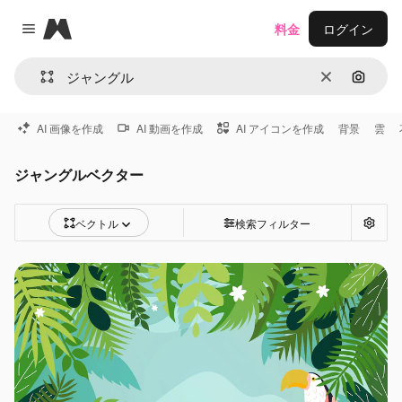
Magnific
料金
ログイン
Close menu
消去
画像で
AI 画像を作成
AI 動画を作成
AI アイコンを作成
背景
雲
ジャングルベクター
ベクトル
検索フィルター