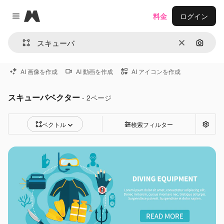
Magnific
料金
ログイン
Close menu
消去
画像で
AI 画像を作成
AI 動画を作成
AI アイコンを作成
スキューバベクター
- 2ページ
ベクトル
検索フィルター