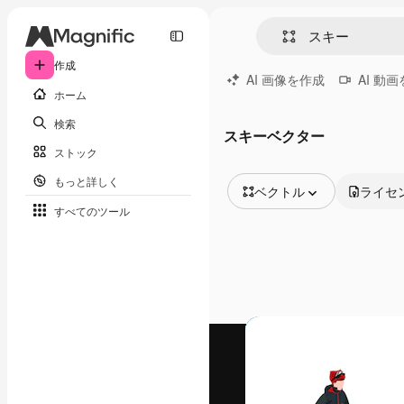
作成
AI 画像を作成
AI 動
ホーム
検索
スキーベクター
ストック
もっと詳しく
ベクトル
ライセ
すべてのツール
全ての画像
ベクトル
イラスト
写真
PSD
テンプレート
モックアップ
動画
映像素材
モーショングラフィックス
動画テンプレート
アイコン
3D モデル