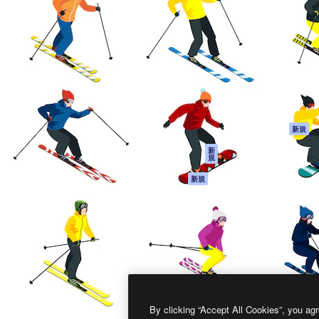
製品
はじめに
ティブ制作を導くためのプラ
Spaces
Academy
クリエイター、企業、代理
AI アシスタント
ドキュメント
含む100万人以上が利用して
AI 画像生成ツール
サポート
AI 動画生成ツール
利用規約
AI 音声合成ツール
プライバシーポリ
シー
ストックコンテン
ツ
オリジナル
新規
Claude/ChatGPT
クッキーポリシー
新
規
向けMCP
トラストセンター
エージェント
アフィリエイト
新規
API
法人向け
モバイルアプリ
すべてのMagnificツ
ール
2026
Freepik Company S.L.U.
無断複写・転載を禁じます
.
By clicking “Accept All Cookies”, you agr