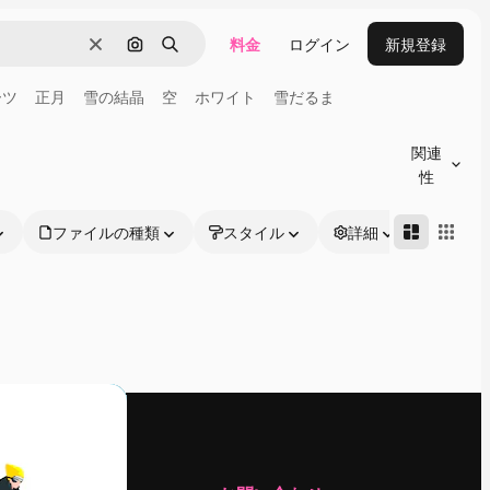
料金
ログイン
新規登録
消去
画像で検索
検索
ーツ
正月
雪の結晶
空
ホワイト
雪だるま
関連
性
ファイルの種類
スタイル
詳細