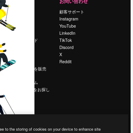
運営
お問い合わせ
料金
顧客サポート
会社概要
Instagram
Reviews
YouTube
採用情報
LinkedIn
検索トレンド
TikTok
ブログ
Discord
イベント
X
Slidesgo
Reddit
コンテンツを販売
する
プレスルーム
magnific.aiをお探し
ですか？
ee to the storing of cookies on your device to enhance site