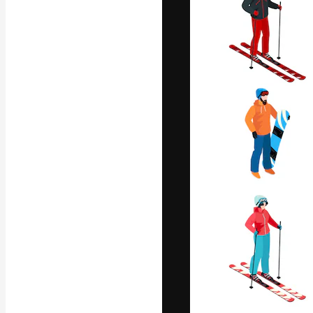
フォント
最高のクリエイ
ットフォーム。
店、スタジオを
います。
日本語
Copyright © 2010-