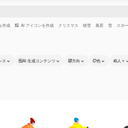
画を作成
AI アイコンを作成
クリスマス
積雪
風景
雪
スポ
ンス
AI 生成コンテンツ
方向
色
人々