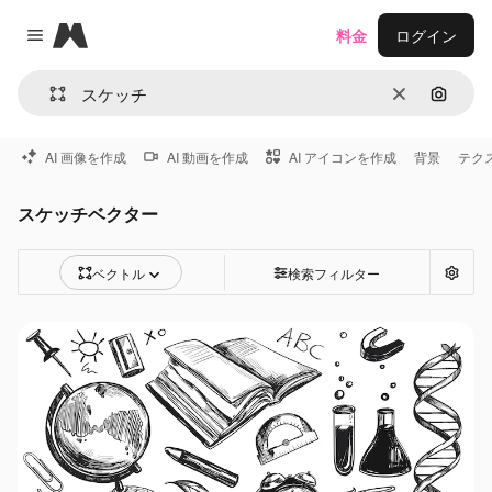
Magnific
料金
ログイン
Close menu
消去
画像で
AI 画像を作成
AI 動画を作成
AI アイコンを作成
背景
テク
スケッチベクター
ベクトル
検索フィルター