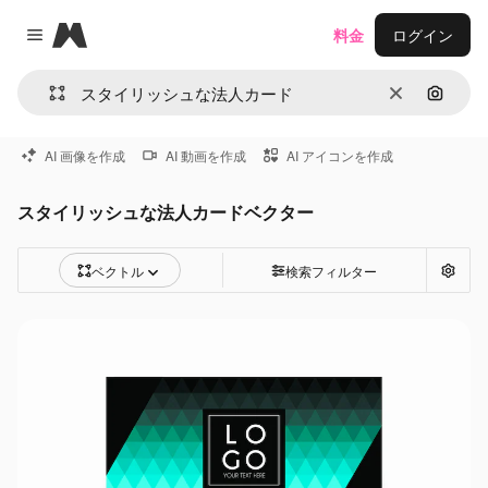
Magnific
料金
ログイン
Close menu
消去
画像で
AI 画像を作成
AI 動画を作成
AI アイコンを作成
スタイリッシュな法人カードベクター
ベクトル
検索フィルター