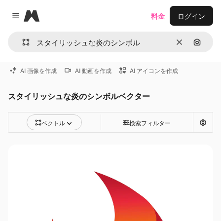
Magnific
料金
ログイン
Close menu
消去
画像で
AI 画像を作成
AI 動画を作成
AI アイコンを作成
スタイリッシュな炎のシンボルベクター
ベクトル
検索フィルター