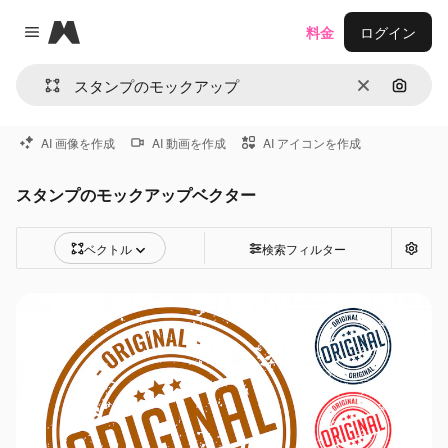
Magnific
料金
ログイン
Close menu
消去
画像で
AI 画像を作成
AI 動画を作成
AI アイコンを作成
スタンプのモックアップベクター
ベクトル
検索フィルター