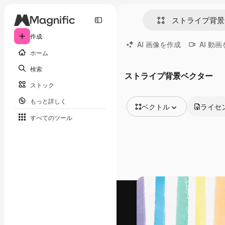
作成
AI 画像を作成
AI 動
ホーム
検索
ストライプ背景ベクター
ストック
もっと詳しく
ベクトル
ライセ
すべてのツール
全ての画像
ベクトル
イラスト
写真
PSD
テンプレート
モックアップ
動画
映像素材
モーショングラフィックス
動画テンプレート
アイコン
3D モデル