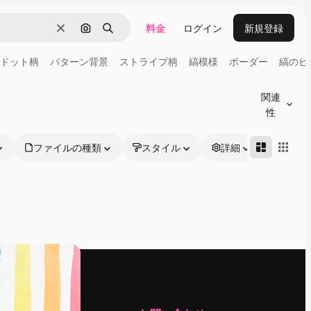
料金
ログイン
新規登録
消去
画像で検索
検索
ドット柄
パターン背景
ストライプ柄
縞模様
ボーダー
縞のビ
関連
性
ファイルの種類
スタイル
詳細