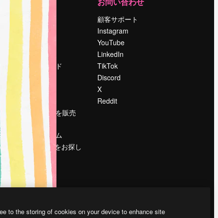
運営
お問い合わせ
料金
顧客サポート
会社概要
Instagram
Reviews
YouTube
採用情報
LinkedIn
検索トレンド
TikTok
ブログ
Discord
イベント
X
Slidesgo
Reddit
コンテンツを販売
する
プレスルーム
magnific.aiをお探し
ですか？
ee to the storing of cookies on your device to enhance site