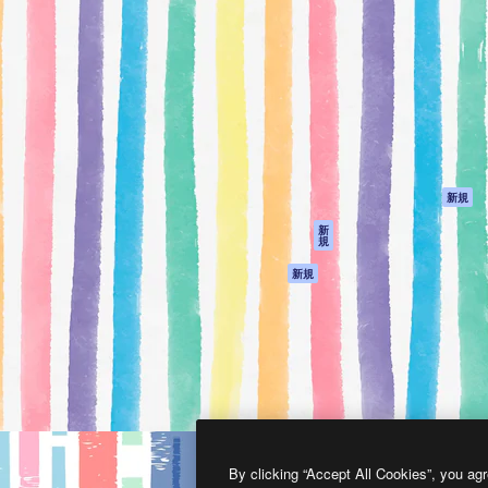
製品
はじめに
ティブ制作を導くためのプラ
Spaces
Academy
クリエイター、企業、代理
AI アシスタント
ドキュメント
含む100万人以上が利用して
AI 画像生成ツール
サポート
AI 動画生成ツール
利用規約
AI 音声合成ツール
プライバシーポリ
シー
ストックコンテン
ツ
オリジナル
新規
Claude/ChatGPT
クッキーポリシー
新
規
向けMCP
トラストセンター
エージェント
アフィリエイト
新規
API
法人向け
モバイルアプリ
すべてのMagnificツ
ール
2026
Freepik Company S.L.U.
無断複写・転載を禁じます
.
By clicking “Accept All Cookies”, you agr