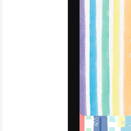
フォント
最高のクリエイ
ットフォーム。
店、スタジオを
います。
日本語
Copyright © 2010-