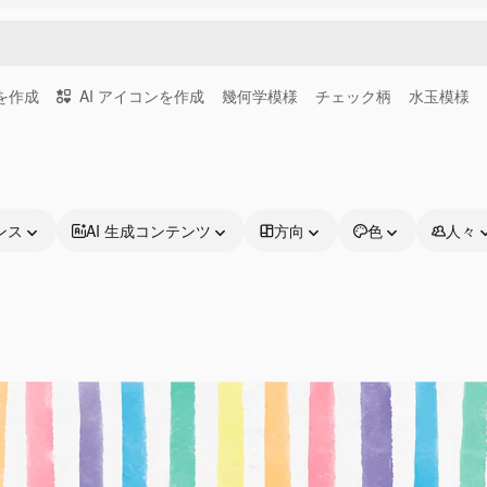
画を作成
AI アイコンを作成
幾何学模様
チェック柄
水玉模様
ンス
AI 生成コンテンツ
方向
色
人々