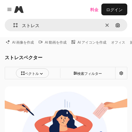
Magnific
料金
ログイン
Close menu
消去
画像で
AI 画像を作成
AI 動画を作成
AI アイコンを作成
オフィス
ストレスベクター
ベクトル
検索フィルター