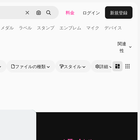
料金
ログイン
新規登録
消去
画像で検索
検索
メダル
ラベル
スタンプ
エンブレム
マイク
デバイス
関連
性
ファイルの種類
スタイル
詳細