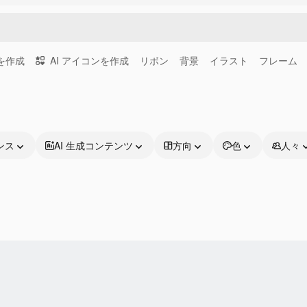
画を作成
AI アイコンを作成
リボン
背景
イラスト
フレーム
ンス
AI 生成コンテンツ
方向
色
人々