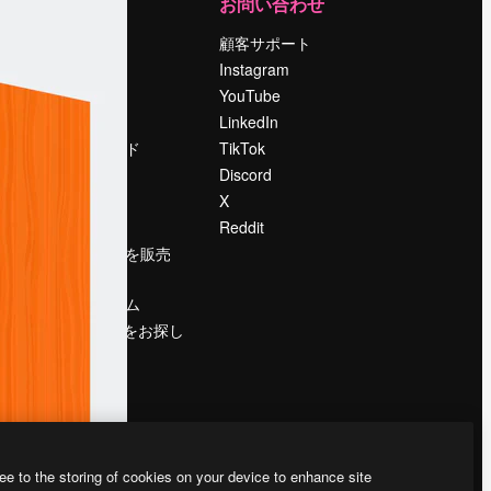
運営
お問い合わせ
料金
顧客サポート
会社概要
Instagram
Reviews
YouTube
採用情報
LinkedIn
検索トレンド
TikTok
ブログ
Discord
イベント
X
Slidesgo
Reddit
コンテンツを販売
する
プレスルーム
magnific.aiをお探し
ですか？
ee to the storing of cookies on your device to enhance site