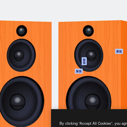
製品
はじめに
ティブ制作を導くためのプラ
Spaces
Academy
クリエイター、企業、代理
AI アシスタント
ドキュメント
含む100万人以上が利用して
AI 画像生成ツール
サポート
AI 動画生成ツール
利用規約
AI 音声合成ツール
プライバシーポリ
シー
ストックコンテン
ツ
オリジナル
新規
Claude/ChatGPT
クッキーポリシー
新
規
向けMCP
トラストセンター
エージェント
アフィリエイト
新規
API
法人向け
モバイルアプリ
すべてのMagnificツ
ール
2026
Freepik Company S.L.U.
無断複写・転載を禁じます
.
By clicking “Accept All Cookies”, you agr