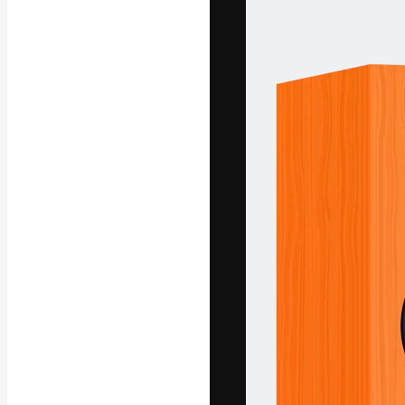
フォント
最高のクリエイ
ットフォーム。
店、スタジオを
います。
日本語
Copyright © 2010-