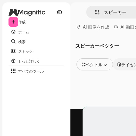
作成
AI 画像を作成
AI 動
ホーム
検索
スピーカーベクター
ストック
もっと詳しく
ベクトル
ライセ
すべてのツール
全ての画像
ベクトル
イラスト
写真
PSD
テンプレート
モックアップ
動画
映像素材
モーショングラフィックス
動画テンプレート
アイコン
3D モデル