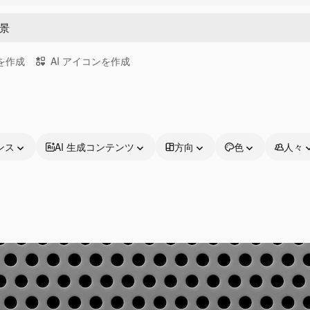
画を作成
AI アイコンを作成
ンス
AI 生成コンテンツ
方向
色
人々