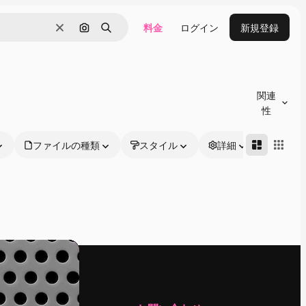
料金
ログイン
新規登録
消去
画像で検索
検索
関連
性
ファイルの種類
スタイル
詳細