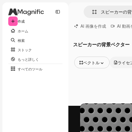
作成
AI 画像を作成
AI 動
ホーム
検索
スピーカーの背景ベクター
ストック
もっと詳しく
ベクトル
ライセ
すべてのツール
全ての画像
ベクトル
イラスト
写真
PSD
テンプレート
モックアップ
動画
映像素材
モーショングラフィックス
動画テンプレート
アイコン
3D モデル