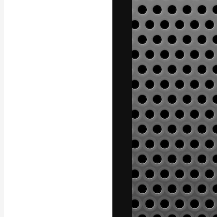
フォント
最高のクリエイ
ットフォーム。
店、スタジオを
います。
日本語
Copyright © 2010-